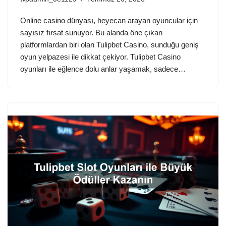
Online casino dünyası, heyecan arayan oyuncular için
sayısız fırsat sunuyor. Bu alanda öne çıkan
platformlardan biri olan Tulipbet Casino, sunduğu geniş
oyun yelpazesi ile dikkat çekiyor. Tulipbet Casino
oyunları ile eğlence dolu anlar yaşamak, sadece…