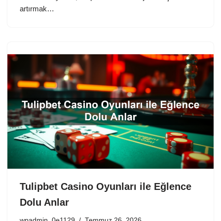
artırmak…
Tulipbet Casino Oyunları ile Eğlence
Dolu Anlar
wpadmin_0e1129
Temmuz 26, 2026