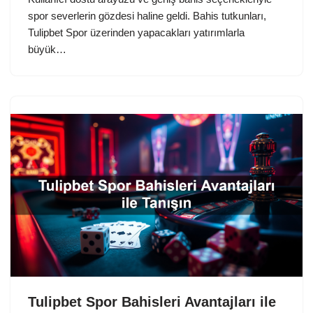
spor severlerin gözdesi haline geldi. Bahis tutkunları,
Tulipbet Spor üzerinden yapacakları yatırımlarla
büyük…
Tulipbet Spor Bahisleri Avantajları ile