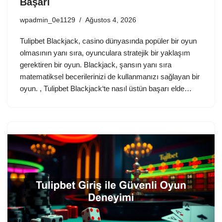
Başarı
wpadmin_0e1129
Ağustos 4, 2026
Tulipbet Blackjack, casino dünyasında popüler bir oyun
olmasının yanı sıra, oyunculara stratejik bir yaklaşım
gerektiren bir oyun. Blackjack, şansın yanı sıra
matematiksel becerilerinizi de kullanmanızı sağlayan bir
oyun. , Tulipbet Blackjack‘te nasıl üstün başarı elde…