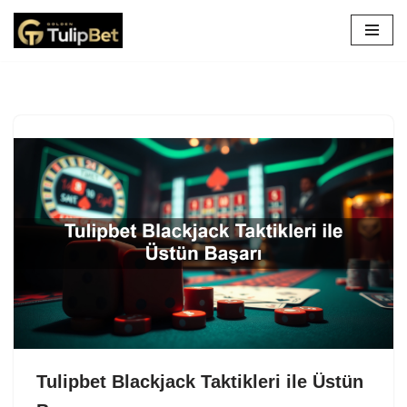
İçeriğe
geç
Tulipbet Blackjack Taktikleri ile Üstün