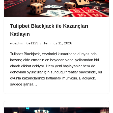
Tulipbet Blackjack ile Kazançları
Katlayın
wpadmin_0e1129
Temmuz 11, 2026
Tulipbet Blackjack, çevrimiçi kumarhane dünyasında
kazanç elde etmenin en heyecan verici yollarından biri
olarak dikkat çekiyor. Hem yeni başlayanlar hem de
deneyimli oyuncular için sunduğu fırsatlar sayesinde, bu
oyunla kazançlarınızı katlamak mümkün. Blackjack,
sadece şansa…