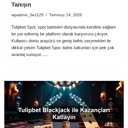
Tanışın
wpadmin_0e1129
Temmuz 14, 2026
Tulipbet Spor, spor bahisleri dünyasında kendine sağlam
bir yer edinmiş bir platform olarak karşımıza çıkıyor.
Kullanıcı dostu arayüzü ve geniş bahis seçenekleri ile
dikkat çeken Tulipbet Spor, bahis tutkunları için pek çok
avantaj sunuyor. ,…