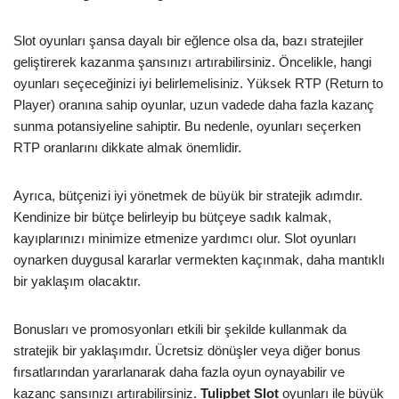
Slot oyunları şansa dayalı bir eğlence olsa da, bazı stratejiler
geliştirerek kazanma şansınızı artırabilirsiniz. Öncelikle, hangi
oyunları seçeceğinizi iyi belirlemelisiniz. Yüksek RTP (Return to
Player) oranına sahip oyunlar, uzun vadede daha fazla kazanç
sunma potansiyeline sahiptir. Bu nedenle, oyunları seçerken
RTP oranlarını dikkate almak önemlidir.
Ayrıca, bütçenizi iyi yönetmek de büyük bir stratejik adımdır.
Kendinize bir bütçe belirleyip bu bütçeye sadık kalmak,
kayıplarınızı minimize etmenize yardımcı olur. Slot oyunları
oynarken duygusal kararlar vermekten kaçınmak, daha mantıklı
bir yaklaşım olacaktır.
Bonusları ve promosyonları etkili bir şekilde kullanmak da
stratejik bir yaklaşımdır. Ücretsiz dönüşler veya diğer bonus
fırsatlarından yararlanarak daha fazla oyun oynayabilir ve
kazanç şansınızı artırabilirsiniz.
Tulipbet Slot
oyunları ile büyük