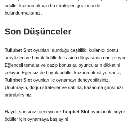
ödüller kazanmak için bu stratejileri göz önünde
bulundurmalısınız.
Son Düşünceler
Tulipbet Slot
oyunları, sunduğu çeşitlilik, kullanıcı dostu
arayüzleri ve büyük ödüllerle casino dünyasında öne çıkıyor.
Eğlenceli temalar ve cazip bonuslar, oyuncuların dikkatini
çekiyor. Eğer siz de büyük ödüller kazanmak istiyorsanız,
Tulipbet Slot
oyunları ile oynamayı deneyebilirsiniz.
Unutmayın, doğru stratejiler ve sabırla, kazanma şansınızı
artırabilirsiniz.
Haydi, şansınızı deneyin ve
Tulipbet Slot
oyunları ile büyük
ödüller için oynamaya başlayın!