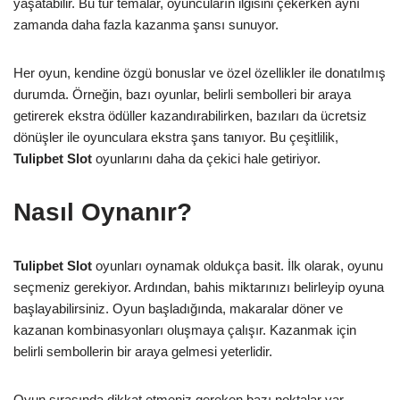
yaşatabilir. Bu tür temalar, oyuncuların ilgisini çekerken aynı
zamanda daha fazla kazanma şansı sunuyor.
Her oyun, kendine özgü bonuslar ve özel özellikler ile donatılmış
durumda. Örneğin, bazı oyunlar, belirli sembolleri bir araya
getirerek ekstra ödüller kazandırabilirken, bazıları da ücretsiz
dönüşler ile oyunculara ekstra şans tanıyor. Bu çeşitlilik,
Tulipbet Slot
oyunlarını daha da çekici hale getiriyor.
Nasıl Oynanır?
Tulipbet Slot
oyunları oynamak oldukça basit. İlk olarak, oyunu
seçmeniz gerekiyor. Ardından, bahis miktarınızı belirleyip oyuna
başlayabilirsiniz. Oyun başladığında, makaralar döner ve
kazanan kombinasyonları oluşmaya çalışır. Kazanmak için
belirli sembollerin bir araya gelmesi yeterlidir.
Oyun sırasında dikkat etmeniz gereken bazı noktalar var.