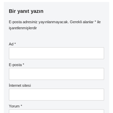
Bir yanıt yazın
E-posta adresiniz yayınlanmayacak.
Gerekli alanlar
*
ile
işaretlenmişlerdir
Ad
*
E-posta
*
İnternet sitesi
Yorum
*