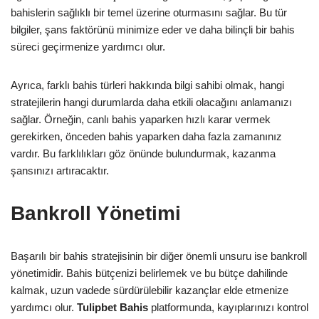
bahislerin sağlıklı bir temel üzerine oturmasını sağlar. Bu tür
bilgiler, şans faktörünü minimize eder ve daha bilinçli bir bahis
süreci geçirmenize yardımcı olur.
Ayrıca, farklı bahis türleri hakkında bilgi sahibi olmak, hangi
stratejilerin hangi durumlarda daha etkili olacağını anlamanızı
sağlar. Örneğin, canlı bahis yaparken hızlı karar vermek
gerekirken, önceden bahis yaparken daha fazla zamanınız
vardır. Bu farklılıkları göz önünde bulundurmak, kazanma
şansınızı artıracaktır.
Bankroll Yönetimi
Başarılı bir bahis stratejisinin bir diğer önemli unsuru ise bankroll
yönetimidir. Bahis bütçenizi belirlemek ve bu bütçe dahilinde
kalmak, uzun vadede sürdürülebilir kazançlar elde etmenize
yardımcı olur.
Tulipbet Bahis
platformunda, kayıplarınızı kontrol