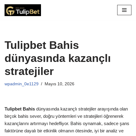
İçeriğe
geç
Tulipbet Bahis
dünyasında kazançlı
stratejiler
wpadmin_0e1129
Mayıs 10, 2026
Tulipbet Bahis
dünyasında kazançlı stratejiler arayışında olan
birçok bahis sever, doğru yöntemleri ve stratejileri öğrenerek
kazançlarını artırmayı hedefliyor. Bahis oynamak, sadece şans
faktörüne dayalı bir etkinlik olmanın ötesinde, iyi bir analiz ve