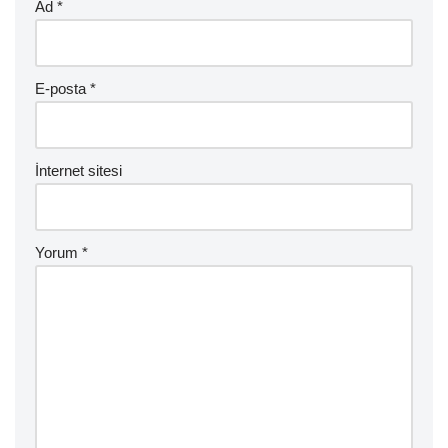
Ad
*
E-posta
*
İnternet sitesi
Yorum
*