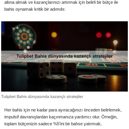
altına almak ve kazançlarınızı artırmak için belirli bir bütçe ile
bahis oynamak kritik bir adımdır.
Tulipbet Bahis dünyasında kazançlı stratejiler
Her bahis için ne kadar para ayıracağınızı önceden belirlemek,
impulsif davranışlardan kaçınmanıza yardımcı olur. Örneğin,
toplam bütçenizin sadece %5’ini bir bahse yatırmak,