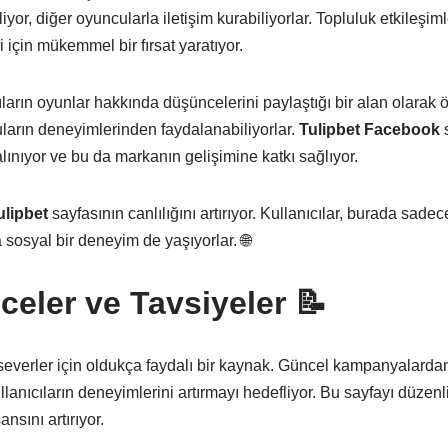
yor, diğer oyuncularla iletişim kurabiliyorlar. Topluluk etkileşimle
i için mükemmel bir fırsat yaratıyor.
ıların oyunlar hakkında düşüncelerini paylaştığı bir alan olarak 
uların deneyimlerinden faydalanabiliyorlar.
Tulipbet Facebook
s
 alınıyor ve bu da markanın gelişimine katkı sağlıyor.
ulipbet
sayfasının canlılığını artırıyor. Kullanıcılar, burada sa
sosyal bir deneyim de yaşıyorlar. 🌐
eler ve Tavsiyeler 📝
 severler için oldukça faydalı bir kaynak. Güncel kampanyalarda
llanıcıların deneyimlerini artırmayı hedefliyor. Bu sayfayı düzenl
nsını artırıyor.