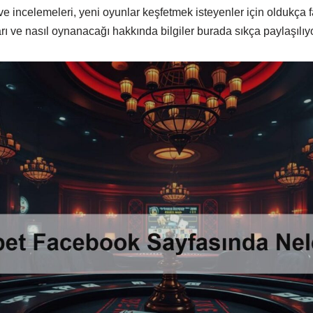
ve incelemeleri, yeni oyunlar keşfetmek isteyenler için oldukça fa
arı ve nasıl oynanacağı hakkında bilgiler burada sıkça paylaşılıyo