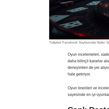
Tulipbet Facebook Sayfasında Neler V
Oyun incelemeleri, sadec
daha bilinçli kararlar al
deneyimleri de yer alıyor
hale getiriyor.
Oyun önerileri ve incele
sayesinde en iyi oyunları