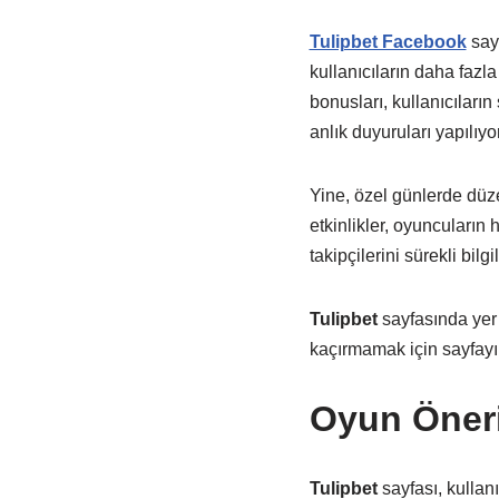
Tulipbet Facebook
sayf
kullanıcıların daha fazl
bonusları, kullanıcıların 
anlık duyuruları yapılıyo
Yine, özel günlerde düzen
etkinlikler, oyuncuların
takipçilerini sürekli bi
Tulipbet
sayfasında yer 
kaçırmamak için sayfayı 
Oyun Öneril
Tulipbet
sayfası, kullan