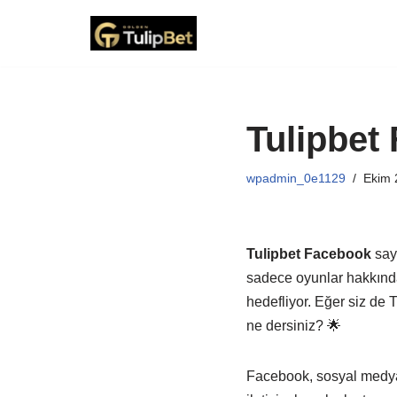
İçeriğe
geç
Tulipbet
wpadmin_0e1129
Ekim 
Tulipbet Facebook
sayf
sadece oyunlar hakkında 
hedefliyor. Eğer siz de 
ne dersiniz? 🌟
Facebook, sosyal medyan