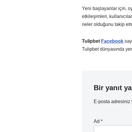
Yeni başlayanlar için, oy
etkileşimleri, kullanıcıl
neler olduğunu takip etm
Tulipbet
Facebook
say
Tulipbet dünyasında yerin
Bir yanıt ya
E-posta adresiniz
Ad
*