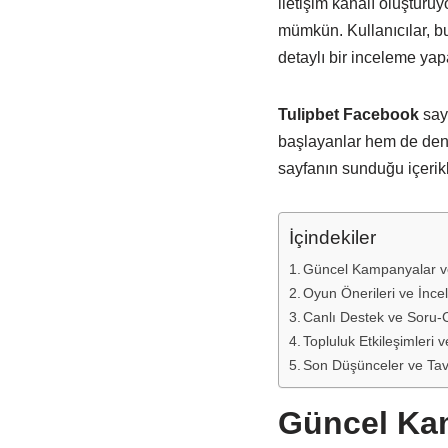
iletişim kanalı oluştur
mümkün. Kullanıcılar, bu
detaylı bir inceleme yap
Tulipbet Facebook
sayf
başlayanlar hem de deney
sayfanın sunduğu içerikl
İçindekiler
Güncel Kampanyalar v
Oyun Önerileri ve İnce
Canlı Destek ve Soru
Topluluk Etkileşimleri 
Son Düşünceler ve Tav
Güncel Ka