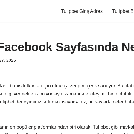
Tulipbet Giriş Adresi
Tulipbet B
 Facebook Sayfasında Ne
27, 2025
ası, bahis tutkunları için oldukça zengin içerik sunuyor. Bu platf
bilgi vermekle kalmıyor, aynı zamanda etkileşimli bir topluluk 
Tulipbet deneyiminizi artırmak istiyorsanız, bu sayfada neler bul
ın en popüler platformlarından biri olarak, Tulipbet gibi marka