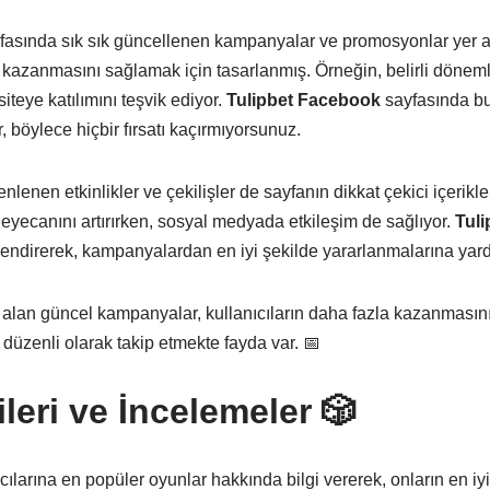
asında sık sık güncellenen kampanyalar ve promosyonlar yer alıy
a kazanmasını sağlamak için tasarlanmış. Örneğin, belirli dönem
siteye katılımını teşvik ediyor.
Tulipbet Facebook
sayfasında bu
r, böylece hiçbir fırsatı kaçırmıyorsunuz.
lenen etkinlikler ve çekilişler de sayfanın dikkat çekici içerikler
 heyecanını artırırken, sosyal medyada etkileşim de sağlıyor.
Tul
lgilendirerek, kampanyalardan en iyi şekilde yararlanmalarına yard
alan güncel kampanyalar, kullanıcıların daha fazla kazanmasını s
düzenli olarak takip etmekte fayda var. 📅
eri ve İncelemeler 🎲
ıcılarına en popüler oyunlar hakkında bilgi vererek, onların en 