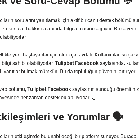
ek ve Soru-Cevap Bölümü 💬
ıcıların sorularını yanıtlamak için aktif bir canlı destek bölümü 
kleri konular hakkında anında bilgi almasını sağlıyor. Bu sayede,
ulabiliyorlar.
ikle yeni başlayanlar için oldukça faydalı. Kullanıcılar, sıkça so
bilgi sahibi olabiliyorlar.
Tulipbet Facebook
sayfasında, kullanı
ı yanıtlar bulmak mümkün. Bu da topluluğun güvenini artırıyor.
evap bölümü,
Tulipbet Facebook
sayfasının sunduğu önemli hizm
 sayesinde her zaman destek bulabiliyorlar. 🤝
kileşimleri ve Yorumlar 🗣️
ıcıların etkileşimde bulunabileceği bir platform sunuyor. Burada, 