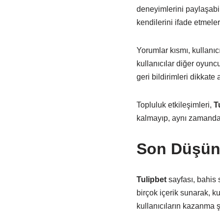
deneyimlerini paylaşabili
kendilerini ifade etmeler
Yorumlar kısmı, kullanıc
kullanıcılar diğer oyunc
geri bildirimleri dikkate
Topluluk etkileşimleri,
T
kalmayıp, aynı zamanda 
Son Düşünc
Tulipbet
sayfası, bahis
birçok içerik sunarak, ku
kullanıcıların kazanma şa