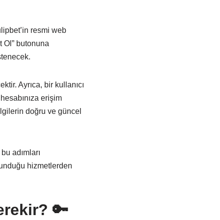
Tulipbet’in resmi web
t Ol” butonuna
istenecek.
tir. Ayrıca, bir kullanıcı
ü hesabınıza erişim
lgilerin doğru ve güncel
 bu adımları
 sunduğu hizmetlerden
erekir? 🔑