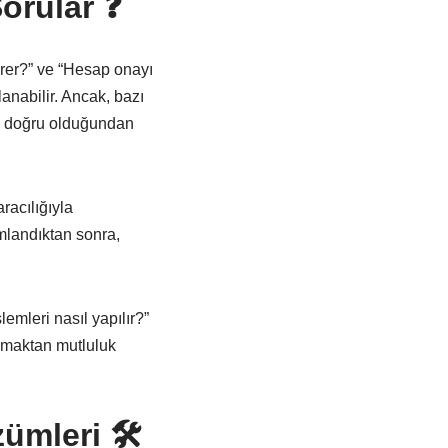
Sorular ❓
sürer?” ve “Hesap onayı
lanabilir. Ancak, bazı
in doğru olduğundan
racılığıyla
amlandıktan sonra,
emleri nasıl yapılır?”
olmaktan mutluluk
ümleri 🛠️