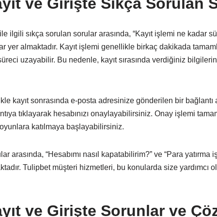
yıt ve Girişte Sıkça Sorulan 
ile ilgili sıkça sorulan sorular arasında, “Kayıt işlemi ne kadar 
lar yer almaktadır. Kayıt işlemi genellikle birkaç dakikada tamam
eci uzayabilir. Bu nedenle, kayıt sırasında verdiğiniz bilgiler
kle kayıt sonrasında e-posta adresinize gönderilen bir bağlantı a
lantıya tıklayarak hesabınızı onaylayabilirsiniz. Onay işlemi tam
 oyunlara katılmaya başlayabilirsiniz.
lar arasında, “Hesabımı nasıl kapatabilirim?” ve “Para yatırma işl
tadır. Tulipbet müşteri hizmetleri, bu konularda size yardımcı 
yıt ve Girişte Sorunlar ve Çöz