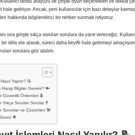
 Kullanıcı dostu arayüzü ve çeşitli oyun seçenekleri ile dikkat çe
 hale getiriyor. Ancak, yeni kullanıcılar için bazı detaylar karma
eri hakkında bilgilendirici bir rehber sunmak istiyoruz.
nı sıra girişte sıkça sorulan sorulara da yanıt vereceğiz. Kullanı
r bir dille ele alarak, süreci daha keyifli hale getirmeyi amaçlıyo
orulan sorulara göz atalım.
 Nasıl Yapılır? 📝
 Hangi Bilgiler Gerekir? 🔑
te Güvenlik Önlemleri 🔒
te Sıkça Sorulan Sorular ❓
te Sorunlar ve Çözümleri 🛠️
 Süreci 🌟
yıt İşlemleri Nasıl Yapılır? 📝