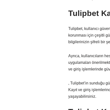
Tulipbet Ka
Tulipbet, kullanıcı güvenl
korunması için çeşitli gü
bilgilerinizin şifreli bir 
Ayrıca, kullanıcıların he
uygulamaları önerilmekted
ve giriş işlemlerinde gü
, Tulipbet’in sunduğu gü
Kayıt ve giriş işlemleri
yaşayabilirsiniz.