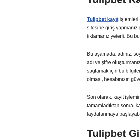
Tulipbet kayıt
işlemleri 
sitesine giriş yapmanız
tıklamanız yeterli. Bu bu
Bu aşamada, adınız, soyad
adı ve şifre oluşturmanı
sağlamak için bu bilgile
olması, hesabınızın güve
Son olarak, kayıt işlem
tamamladıktan sonra, kay
faydalanmaya başlayabil
Tulipbet Gi