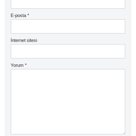
E-posta
*
İnternet sitesi
Yorum
*