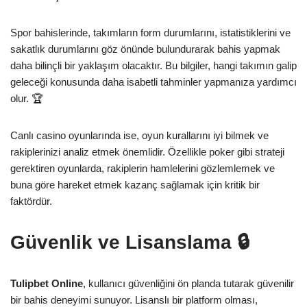
Spor bahislerinde, takımların form durumlarını, istatistiklerini ve
sakatlık durumlarını göz önünde bulundurarak bahis yapmak
daha bilinçli bir yaklaşım olacaktır. Bu bilgiler, hangi takımın galip
geleceği konusunda daha isabetli tahminler yapmanıza yardımcı
olur. 🏆
Canlı casino oyunlarında ise, oyun kurallarını iyi bilmek ve
rakiplerinizi analiz etmek önemlidir. Özellikle poker gibi strateji
gerektiren oyunlarda, rakiplerin hamlelerini gözlemlemek ve
buna göre hareket etmek kazanç sağlamak için kritik bir
faktördür.
Güvenlik ve Lisanslama 🔒
Tulipbet Online
, kullanıcı güvenliğini ön planda tutarak güvenilir
bir bahis deneyimi sunuyor. Lisanslı bir platform olması,