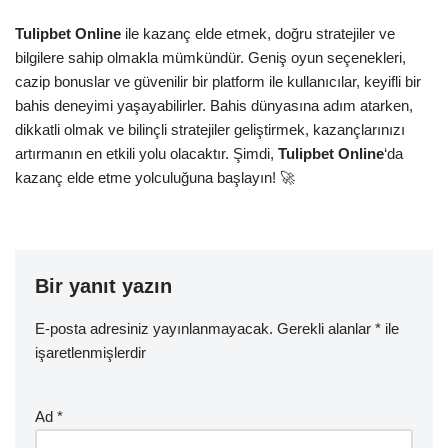
Tulipbet Online
ile kazanç elde etmek, doğru stratejiler ve
bilgilere sahip olmakla mümkündür. Geniş oyun seçenekleri,
cazip bonuslar ve güvenilir bir platform ile kullanıcılar, keyifli bir
bahis deneyimi yaşayabilirler. Bahis dünyasına adım atarken,
dikkatli olmak ve bilinçli stratejiler geliştirmek, kazançlarınızı
artırmanın en etkili yolu olacaktır. Şimdi,
Tulipbet Online
‘da
kazanç elde etme yolculuğuna başlayın! 🚀
Bir yanıt yazın
E-posta adresiniz yayınlanmayacak.
Gerekli alanlar
*
ile
işaretlenmişlerdir
Ad
*