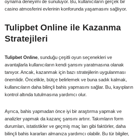
oynama deneyimi de sunuluyor. Bu, kullanıcıların gerçek bir
casino atmosferini evlerinin konforunda yaşamasını sağlıyor.
Tulipbet Online ile Kazanma
Stratejileri
Tulipbet Online
, sunduğu çeşitli oyun seçenekleri ve
avantajlarla kullanıcıların kendi şansını yaratmasına olanak
tanıyor. Ancak, kazanmak için bazı stratejilerin uygulanması
önemlidir. Öncelikle, bütçe belirlemek ve buna sadık kalmak,
kullanıcıların daha bilinçli bahis yapmasını sağlar. Bu, kayıpların
kontrol altında tutulmasına yardımcı olur.
Ayrıca, bahis yapmadan önce iyi bir araştırma yapmak ve
analizler yapmak da kazanç şansını artırır. Takımların form
durumları, istatistikler ve geçmiş maç ları gibi faktörler, daha
bilinçli bahis kararları almanıza yardımcı olabilir. Bu tür bilgiler,